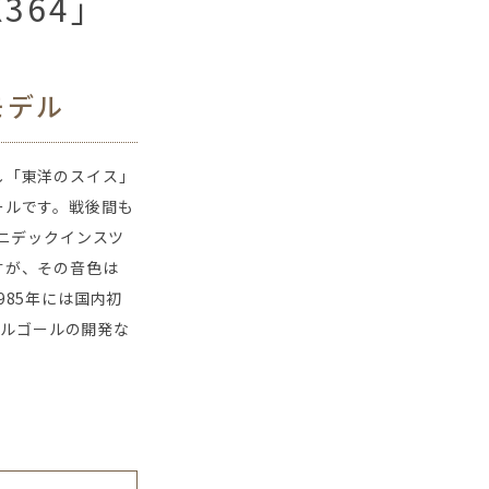
364
モデル
し「東洋のスイス」
ールです。戦後間も
ニデックインスツ
すが、その音色は
85年には国内初
オルゴールの開発な