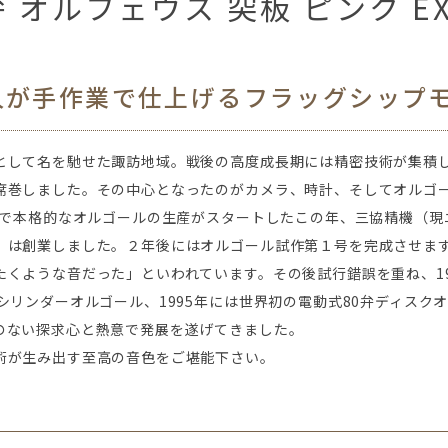
弁 オルフェウス 突板 ピンク EX
人が手作業で仕上げるフラッグシップ
として名を馳せた諏訪地域。戦後の高度成長期には精密技術が集積
席巻しました。その中心となったのがカメラ、時計、そしてオルゴ
国内で本格的なオルゴールの生産がスタートしたこの年、三協精機（現
）は創業しました。２年後にはオルゴール試作第１号を完成させま
たくような音だった」といわれています。その後試行錯誤を重ね、19
シリンダーオルゴール、1995年には世界初の電動式80弁ディスク
のない探求心と熱意で発展を遂げてきました。
術が生み出す至高の音色をご堪能下さい。