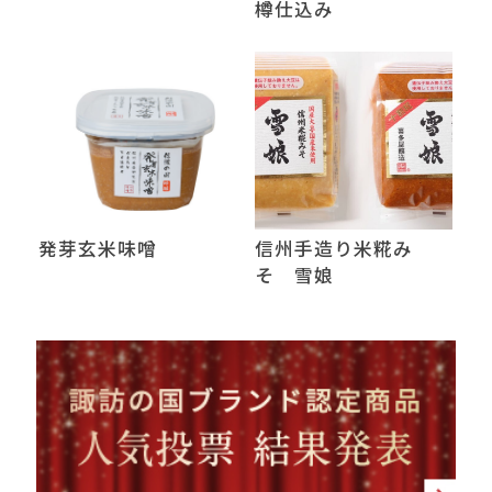
樽仕込み
発芽玄米味噌
信州手造り米糀み
そ 雪娘