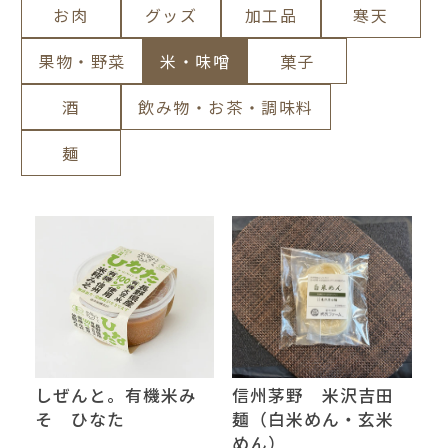
お肉
グッズ
加工品
寒天
果物・野菜
米・味噌
菓子
酒
飲み物・お茶・調味料
麺
しぜんと。有機米み
信州茅野 米沢吉田
そ ひなた
麺（白米めん・玄米
めん）